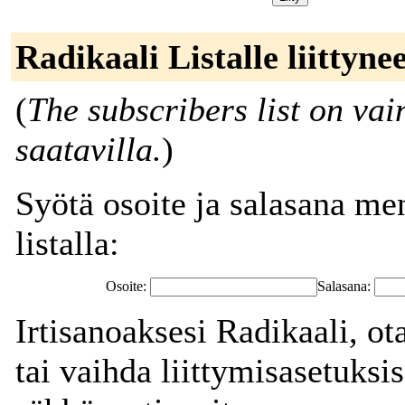
Radikaali Listalle liittyne
(
The subscribers list on vai
saatavilla.
)
Syötä osoite ja salasana men
listalla:
Osoite:
Salasana:
Irtisanoaksesi Radikaali, ot
tai vaihda liittymisasetuksis