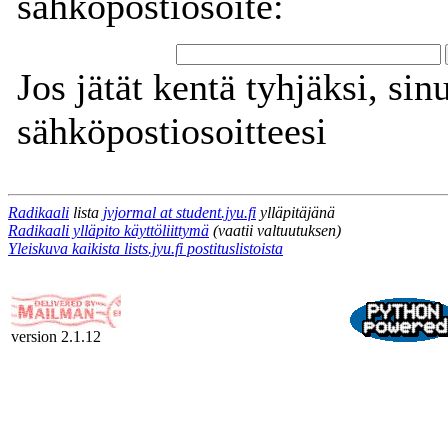
sähköpostiosoite:
Jos jätät kentä tyhjäksi, sin
sähköpostiosoitteesi
Radikaali
lista
jvjormal at student.jyu.fi
ylläpitäjänä
Radikaali ylläpito käyttöliittymä
(vaatii valtuutuksen)
Yleiskuva kaikista lists.jyu.fi postituslistoista
version 2.1.12