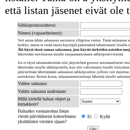
että listan jäsenet eivät ole t
Sähköpostiosoitteesi:
Nimesi (vapaaehtoinen):
Voit antaa tähän salasanan asetustesi ylläpitoa varten. Tämä salasanan s
heikko, mutta se estää muita käyttäjiä pääsemästä tahattomasti listalla ol
Älä käytä tässä samaa salasanaa, jota käytät tärkeiden asioiden suo
lähetetään tarvittaessa sinulle suojaamattomana sähköpostiviestinä.
Jos et täytä salasanakenttää niin järjestelmä generoi automaattisesti sin
lähetetään sinulle sähköpostilla, kun olet vahvistanut listalle liittymise
järjestelmää lähettämään salasanasi sähköpostitse, jolloin voit muuttaa 
asetuksiasi. Kerran kussa, salasananmuistuttaja lähettää sinulle salasana
Valitse salasana:
Valittu salasana uudestaan:
Millä kielellä haluat ohjeet ja
lomakkeet?
Haluatko vastaanottaa listan
viestit päivittäisenä kokoelmana
Ei
Kyllä
yksittäisten viestien sijaan?